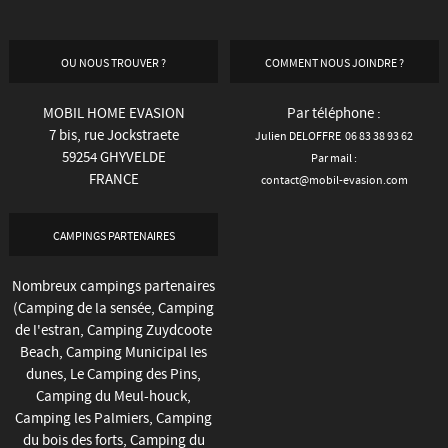
OU NOUS TROUVER ?
COMMENT NOUS JOINDRE ?
MOBIL HOME EVASION
Par téléphone :
7 bis, rue Jockstraete
Julien DELOFFRE 06 83 38 93 62
59254 GHYVELDE
Par mail :
FRANCE
contact@mobil-evasion.com
CAMPINGS PARTENAIRES
Nombreux campings partenaires
(
Camping de la sensée
,
Camping
de l'estran
,
Camping Zuydcoote
Beach
, Camping Municipal les
dunes,
Le Camping des Pins
,
Camping du Meul-houck
,
Camping les Palmiers, Camping
du bois des forts, Camping du