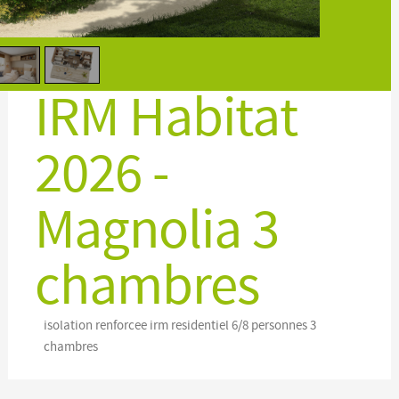
IRM Habitat
2026 -
Magnolia 3
chambres
isolation renforcee
irm
residentiel
6/8 personnes
3
chambres