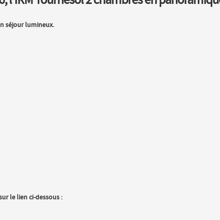
6, l'IRM Tournesol 2 chambres en panoramique
on séjour lumineux.
r le lien ci-dessous :