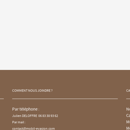
COMMENT NOUS JOINDRE ?
CA
Par téléphone :
N
C
Julien DELOFFRE 06 83 38 93 62
M
Par mail :
M
contact@mobil-evasion.com