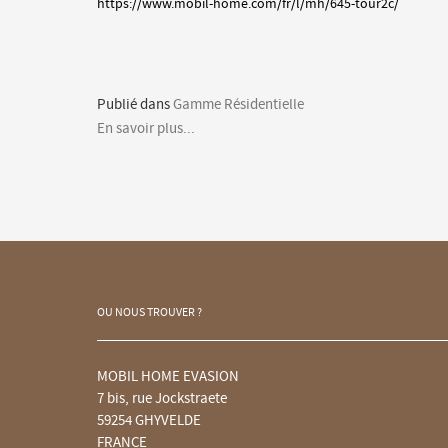
https://www.mobil-home.com/fr/l/mh/645-tour2c/
Publié dans
Gamme Résidentielle
En savoir plus...
OU NOUS TROUVER ?
MOBIL HOME EVASION
7 bis, rue Jockstraete
59254 GHYVELDE
FRANCE