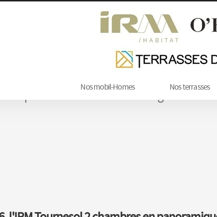
Nos mobil-Homes
Nos terrasses
oramique 2 chambres avec dressing