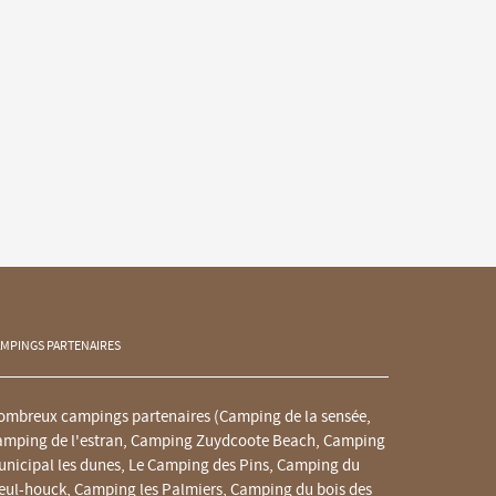
MPINGS PARTENAIRES
ombreux campings partenaires (
Camping de la sensée
,
amping de l'estran
,
Camping Zuydcoote Beach
, Camping
unicipal les dunes,
Le Camping des Pins
,
Camping du
eul-houck
, Camping les Palmiers, Camping du bois des